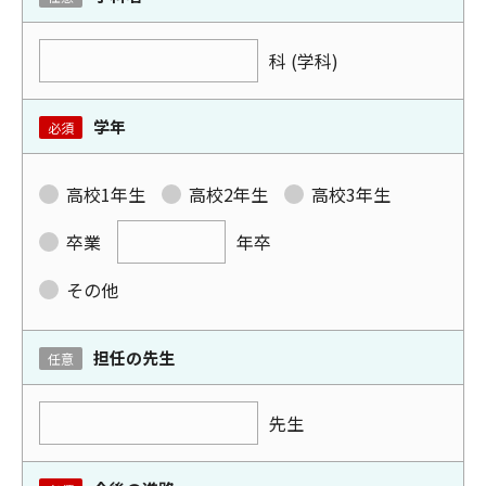
科 (学科)
学年
必須
高校1年生
高校2年生
高校3年生
卒業
年卒
その他
担任の先生
任意
先生