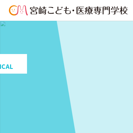
こ
医療
MEDICAL
医療現場を実務で支
える
診療情報管理士科
医療事務科