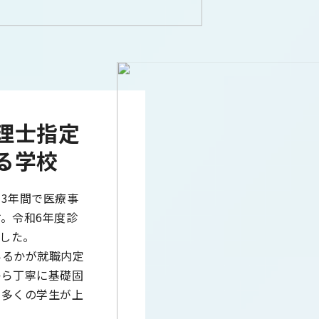
理士指定
る学校
3年間で医療事
。令和6年度診
ました。
いるかが就職内定
から丁寧に基礎固
年多くの学生が上