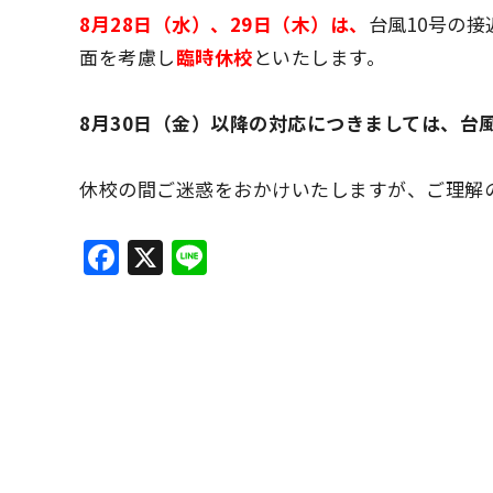
8月28日（水）、29日（木）は、
台風10号の
面を考慮し
臨時休校
といたします。
8月30日（金）以降の対応につきましては、台
休校の間ご迷惑をおかけいたしますが、ご理解
F
X
Li
a
n
c
e
e
b
o
o